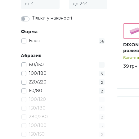
Тільки у наявності
Форма
Блок
36
DIXON 
рожеви
Абразив
Багато
80/150
1
39
грн
100/180
5
220/220
2
60/80
2
100/120
1
150/180
1
280/280
2
100/100
12
150/150
2