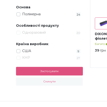
180/180
5
Основа
240/240
3
Полімерна
24
Особливості продукту
Одноразовий
20
DIXON 
фіолет
Країна виробник
Багато
39
грн
США
9
КНР
27
Застосувати
Скинути