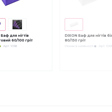
Баф для нігтів
DIXON Баф для нігтів бі
овий 60/100 гріт
80/150 гріт
Арт: 1058
Немає в наявності
Арт: 105