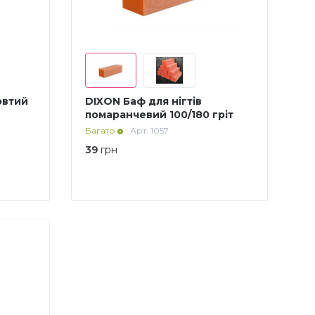
овтий
DIXON Баф для нігтів
помаранчевий 100/180 гріт
Багато
Арт: 1057
39
грн