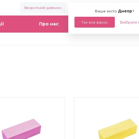
Зворотний дзвінок
Ваше місто:
Днепр
Ваше місто
Днепр
?
Так все вірно
Вибрати 
ії
Про нас
Статті