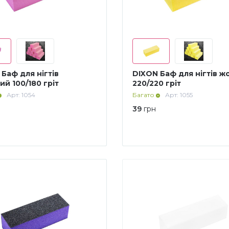
Баф для нігтів
DIXON Баф для нігтів ж
й 100/180 гріт
220/220 гріт
Арт: 1054
Багато
Арт: 1055
39
грн