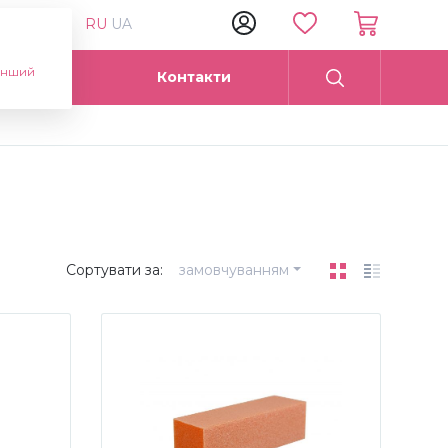
RU
UA
інший
Опт
Контакти
Сортувати за:
замовчуванням