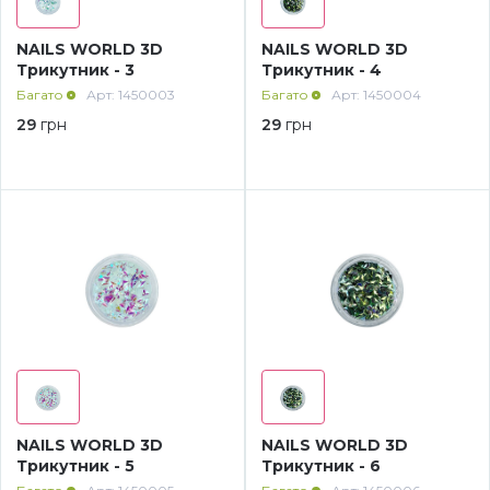
Дезінфекція та стерилізація
Трикутники (каміфубукі)
NAILS WORLD 3D
NAILS WORLD 3D
Трикутник - 3
Трикутник - 4
Багато
Арт: 1450003
Багато
Арт: 1450004
Декор для нігтів
Наклейки гнучкі лінії
29
грн
29
грн
Наліпки гнучкі лінії
Навчання
Втирки
Бульонки
Блискітки (пісок для нігтів)
NAILS WORLD 3D
NAILS WORLD 3D
Блискітки для нігтів
Трикутник - 5
Трикутник - 6