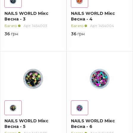
Дезінфекція та стерилізація
Трикутники (каміфубукі)
NAILS WORLD Мікс
NAILS WORLD Мікс
Весна - 3
Весна - 4
Багато
Арт: 1454003
Багато
Арт: 1454004
Декор для нігтів
Наклейки гнучкі лінії
36
грн
36
грн
Наліпки гнучкі лінії
Навчання
Втирки
Бульонки
Блискітки (пісок для нігтів)
NAILS WORLD Мікс
NAILS WORLD Мікс
Блискітки для нігтів
Весна - 5
Весна - 6