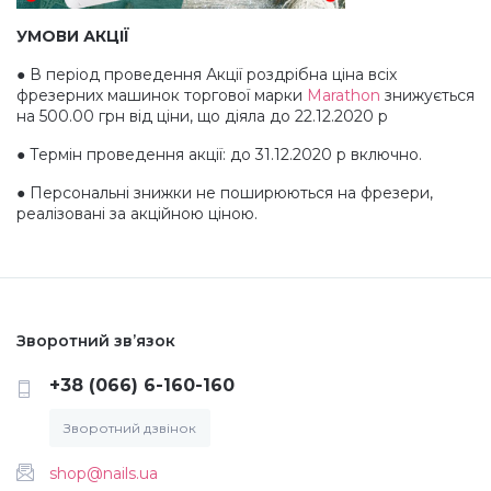
Гель-фарба Art Gel
4D гель-пластилін для ліплення
Лосьйони та креми для рук і ніг
Насадки корундові
Лампи для манікюру
Аксесуари, пінцети
Мікс
УМОВИ АКЦІЇ
● В період проведення Акції роздрібна ціна всіх
фрезерних машинок торгової марки
Marathon
знижується
Ремувери для педикюру
Насадки полірувальні
Пилки, бафи, полірувальники
Хна для біотату і брів
Мікс Осінь
на 500.00 грн від ціни, що діяла до 22.12.2020 р
● Термін проведення акції: до 31.12.2020 р включно.
Скраби і пілінги
Насадки для педикюру, пододиски
Пензлики для нігтів
Трафарети для тату, біотату
Мікс Різдво
● Персональні знижки не поширюються на фрезери,
реалізовані за акційною ціною.
Сіль для рук і ніг
Аксесуари
Зірочки (каміфубукі)
Маски для рук і ніг
Інструменти
3D Ромб (луска дракона)
Зворотний зв’язок
Засоби для обробки порізів
Лаки та лікувальні засоби
3D Трикутники
+38 (066) 6-160-160
Зворотний дзвінок
Гарячий манікюр, парафін
Вії, Хна
Сердечка (каміфубукі)
shop@nails.ua