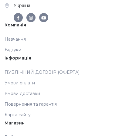
Україна
Дезінфекція та стерилізація
Трикутники (каміфубукі)
Компанія
Декор для нігтів
Наклейки гнучкі лінії
Навчання
Наліпки гнучкі лінії
Навчання
Відгуки
Інформація
Втирки
ПУБЛІЧНИЙ ДОГОВІР (ОФЕРТА)
Умови оплати
Бульонки
Умови доставки
Повернення та гарантія
Блискітки (пісок для нігтів)
Карта сайту
Магазин
Блискітки для нігтів