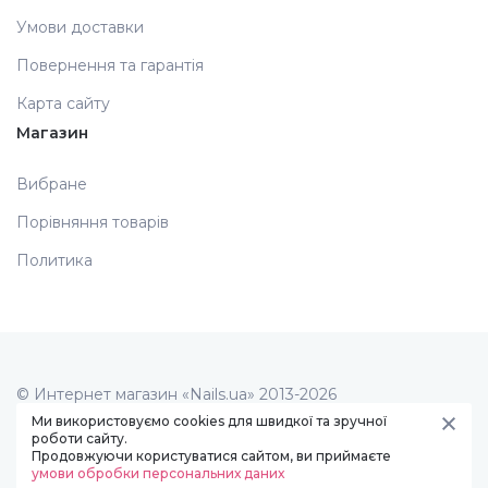
Умови доставки
Меланж (цукровий ефект)
Повернення та гарантія
Карта сайту
Каміфубукі (конфетті)
Магазин
Слюда
Вибране
Порівняння товарів
Брокат
Политика
Інші прикраси
Фарби для розпису
© Интернет магазин «Nails.ua» 2013-2026
Створення сайту -
art studio
Ми використовуємо cookies для швидкої та зручної
роботи сайту.
Продовжуючи користуватися сайтом, ви приймаєте
Фольга для лиття (ефект кракелюра)
умови обробки персональних даних