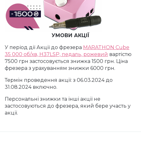
Гель-фарба Art Gel
4D гель-пластилін для ліплення
Лосьйони та креми для рук і ніг
Насадки корундові
Лампи для манікюру
Аксесуари, пінцети
Мікс
Ремувери для педикюру
Насадки полірувальні
Пилки, бафи, полірувальники
Хна для біотату і брів
Мікс Осінь
УМОВИ АКЦІЇ
У період дії Акції до фрезера
MARATHON Cube
Скраби і пілінги
Насадки для педикюру, пододиски
Пензлики для нігтів
Трафарети для тату, біотату
Мікс Різдво
35 000 об/хв, H37LSP, педаль, рожевий
вартістю
7500 грн
застосову
ється
знижка 1500 грн. Ціна
фрезера з урахуванням знижки 6000 грн.
Сіль для рук і ніг
Аксесуари
Зірочки (каміфубукі)
Термін проведе
ння акції
:
з
0
6
.0
3
.202
4
до
31
.
08
.202
4 включно
.
Маски для рук і ніг
Інструменти
3D Ромб (луска дракона)
Персональні знижки
та інші акції
не
застосовуються
до фрезера, який бере участь у
Засоби для обробки порізів
Лаки та лікувальні засоби
3D Трикутники
акції.
Гарячий манікюр, парафін
Вії, Хна
Сердечка (каміфубукі)