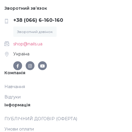
Зворотний зв’язок
Дезінфекція та стерилізація
Трикутники (каміфубукі)
+38 (066) 6-160-160
Декор для нігтів
Наклейки гнучкі лінії
Зворотний дзвінок
shop@nails.ua
Наліпки гнучкі лінії
Навчання
Україна
Втирки
Компанія
Бульонки
Навчання
Відгуки
Блискітки (пісок для нігтів)
Інформація
ПУБЛІЧНИЙ ДОГОВІР (ОФЕРТА)
Блискітки для нігтів
Умови оплати