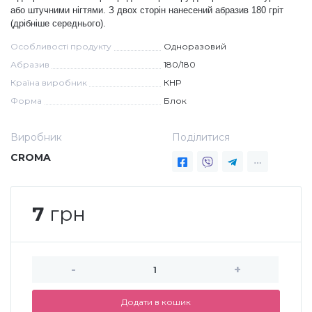
або штучними нігтями. З двох сторін нанесений абразив 180 гріт
Дезінфекція та стерилізація
Трикутники (каміфубукі)
(дрібніше середнього).
Особливості продукту
Одноразовий
Абразив
180/180
Декор для нігтів
Наклейки гнучкі лінії
Країна виробник
КНР
Форма
Блок
Наліпки гнучкі лінії
Навчання
Виробник
Поділитися
Втирки
CROMA
Бульонки
7
грн
Блискітки (пісок для нігтів)
-
+
Блискітки для нігтів
Додати в кошик