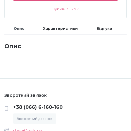
Купити в 1 клік
Меланж (цукровий ефект)
Опис
Характеристики
Відгуки
Каміфубукі (конфетті)
Опис
Слюда
Брокат
Інші прикраси
Зворотний зв’язок
Фарби для розпису
+38 (066) 6-160-160
Зворотний дзвінок
Фольга для лиття (ефект кракелюра)
shop@nails.ua