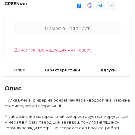
GREENder
Меланж (цукровий ефект)
Немає в наявності
Каміфубукі (конфетті)
Дізнатися про надходження товару
Слюда
Брокат
Опис
Характеристики
Відгуки
Опис
Інші прикраси
Пилка Блейз Гріндер на основі майлара - водостійка, її можна
стерилізувати в дезрозчині.
Фарби для розпису
Як абразивний матеріал в ній використовується корунд. Цей
мінерал в 4 рази твердіший за кварц, тому грані піщинок
корунду завжди гострі і не стираються в процесі роботи.
Фольга для лиття (ефект кракелюра)