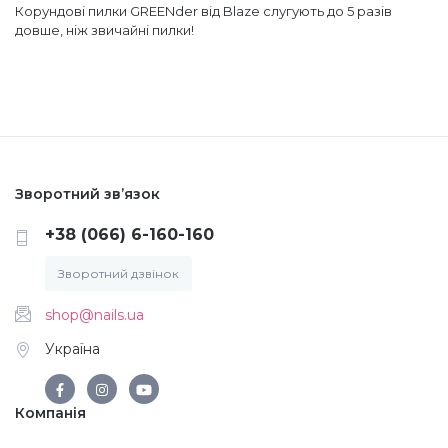
Корундові пилки GREENder від Blaze слугують до 5 разів
довше, ніж звичайні пилки!
Аксесуари
Зворотний зв’язок
+38 (066) 6-160-160
Зворотний дзвінок
shop@nails.ua
Україна
Компанія