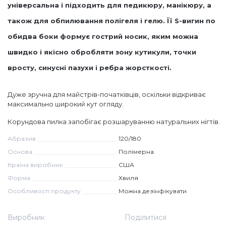
універсальна і підходить для педикюру, манікюру, а
Дезінфекція та стерилізація
Трикутники (каміфубукі)
також для обпилювання полігеля і гелю. Її S-вигин по
обидва боки формує гострий носик, яким можна
Декор для нігтів
Наклейки гнучкі лінії
швидко і якісно обробляти зону кутикули, точки
вросту, синусні пазухи і ребра жорсткості.
Наліпки гнучкі лінії
Навчання
Дуже зручна для майстрів-початківців, оскільки відкриває
максимально широкий кут огляду.
Втирки
Корундова пилка запобігає розшаруванню натуральних нігтів.
Абразив
120/180
Бульонки
Основа
Полімерна
Країна виробник
США
Форма
Хвиля
Блискітки (пісок для нігтів)
Особливості продукту
Можна дезінфікувати
Блискітки для нігтів
Виробник
Поділитися