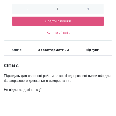
-
+
Меланж (цукровий ефект)
Додати в кошик
Каміфубукі (конфетті)
Купити в 1 клік
Слюда
Опис
Характеристики
Відгуки
Брокат
Опис
Підходить для салонної роботи в якості одноразової пилки або для
Інші прикраси
багаторазового домашнього використання.
Не підлягає дезінфекції.
Фарби для розпису
Фольга для лиття (ефект кракелюра)