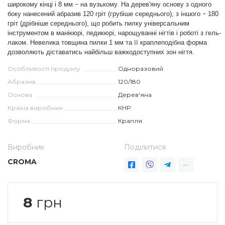
широкому кінці і 8 мм
на вузькому. На дерев'яну основу з одного
–
боку
нанесений
абразив 120 гріт (грубіше середнього), з іншого
180
–
Дезінфекція та стерилізація
Трикутники (каміфубукі)
гріт (дрібніше середнього), що робить пилку універсальним
інструментом в манікюрі, педикюрі, нарощуванні нігтів і роботі з гель-
лаком. Невелика товщина пилки 1 мм та її краплеподібна форма
Декор для нігтів
Наклейки гнучкі лінії
дозволяють діставатись найбільш важкодоступних зон нігтя.
Особливості продукту
Одноразовий
Наліпки гнучкі лінії
Навчання
Абразив
120/180
Основа
Дерев'яна
Країна виробник
КНР
Втирки
Форма
Крапля
Бульонки
Виробник
Поділитися
CROMA
Блискітки (пісок для нігтів)
8
грн
Блискітки для нігтів