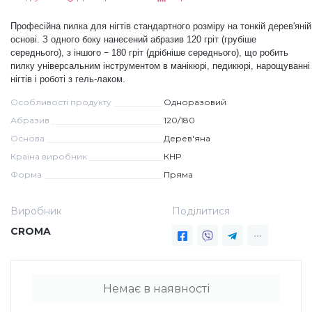
Дезінфекція та стерилізація
Трикутники (каміфубукі)
Професійна пилка для нігтів стандартного розміру на тонкій дерев'яній
основі. З одного боку
нанесений
абразив 120 гріт (грубіше
середнього), з іншого
180 гріт (дрібніше середнього), що робить
–
Декор для нігтів
Наклейки гнучкі лінії
пилку універсальним інструментом в манікюрі, педикюрі, нарощуванні
нігтів і роботі з гель-лаком.
Особливості продукту
Одноразовий
Наліпки гнучкі лінії
Навчання
Абразив
120/180
Основа
Дерев'яна
Втирки
Країна виробник
КНР
Форма
Пряма
Бульонки
Виробник
Поділитися
CROMA
Блискітки (пісок для нігтів)
Немає в наявності
Блискітки для нігтів