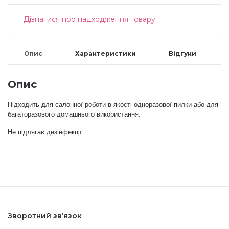
Меланж (цукровий ефект)
Дізнатися про надходження товару
Каміфубукі (конфетті)
Опис
Характеристики
Відгуки
Опис
Слюда
Підходить для салонної роботи в якості одноразової пилки або для
багаторазового домашнього використання.
Брокат
Не підлягає дезінфекції.
Інші прикраси
Фарби для розпису
Зворотний зв’язок
Фольга для лиття (ефект кракелюра)