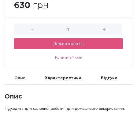
630
грн
Меланж (цукровий ефект)
-
+
Каміфубукі (конфетті)
Додати в кошик
Слюда
Купити в 1 клік
Брокат
Опис
Характеристики
Відгуки
Інші прикраси
Опис
Підходить для салонної роботи і для домашнього використання.
Фарби для розпису
Фольга для лиття (ефект кракелюра)