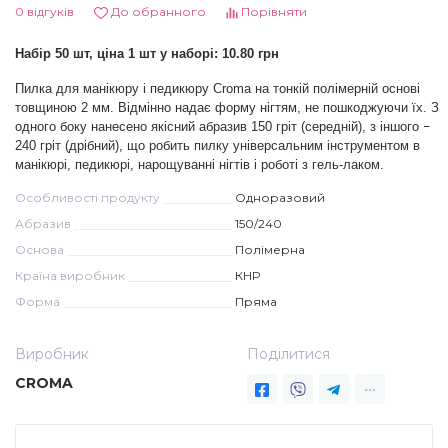
0 відгуків
До обранного
Порівняти
Дезінфекція та стерилізація
Трикутники (каміфубукі)
Набір 50 шт, ціна 1 шт у наборі: 10.80 грн
Пилка для манікюру і педикюру Croma на тонкій полімерній основі
Декор для нігтів
Наклейки гнучкі лінії
товщиною 2 мм. Відмінно надає форму нігтям, не пошкоджуючи їх. З
одного боку
нанесено якісний
абразив 150 гріт (середній), з іншого
–
240 гріт (дрібний), що робить пилку універсальним інструментом в
Наліпки гнучкі лінії
Навчання
манікюрі, педикюрі, нарощуванні нігтів і роботі з гель-лаком.
Особливості продукту
Одноразовий
Втирки
Абразив
150/240
Основа
Полімерна
Країна виробник
КНР
Бульонки
Форма
Пряма
Виробник
Поділитися
Блискітки (пісок для нігтів)
CROMA
Блискітки для нігтів