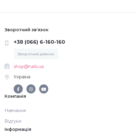
Меланж (цукровий ефект)
Зворотний зв’язок
Каміфубукі (конфетті)
+38 (066) 6-160-160
Слюда
Зворотний дзвінок
shop@nails.ua
Брокат
Україна
Інші прикраси
Компанія
Фарби для розпису
Навчання
Відгуки
Інформація
Фольга для лиття (ефект кракелюра)