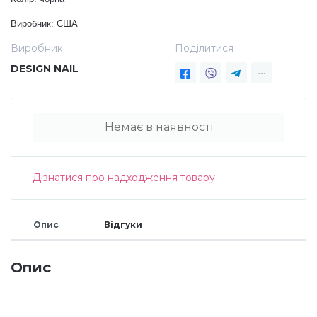
Дезінфекція та стерилізація
Трикутники (каміфубукі)
Виробник: США
Виробник
Поділитися
Декор для нігтів
Наклейки гнучкі лінії
DESIGN NAIL
Наліпки гнучкі лінії
Навчання
Немає в наявності
Втирки
Дізнатися про надходження товару
Бульонки
Опис
Відгуки
Блискітки (пісок для нігтів)
Опис
Блискітки для нігтів