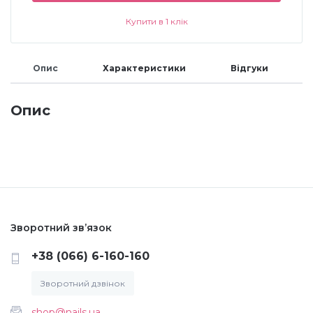
Купити в 1 клік
Меланж (цукровий ефект)
Опис
Характеристики
Відгуки
Каміфубукі (конфетті)
Опис
Слюда
Брокат
Інші прикраси
Зворотний зв’язок
Фарби для розпису
+38 (066) 6-160-160
Зворотний дзвінок
Фольга для лиття (ефект кракелюра)
shop@nails.ua