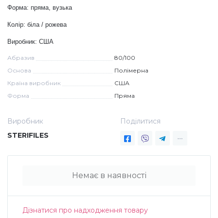
Форма: пряма, вузька
Дезінфекція та стерилізація
Трикутники (каміфубукі)
Колір: біла / рожева
Виробник: США
Декор для нігтів
Наклейки гнучкі лінії
Абразив
80/100
Основа
Полімерна
Наліпки гнучкі лінії
Навчання
Країна виробник
США
Форма
Пряма
Втирки
Виробник
Поділитися
STERIFILES
Бульонки
Блискітки (пісок для нігтів)
Немає в наявності
Блискітки для нігтів
Дізнатися про надходження товару