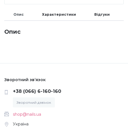
Меланж (цукровий ефект)
Опис
Характеристики
Відгуки
Каміфубукі (конфетті)
Опис
Слюда
Брокат
Зворотний зв’язок
Інші прикраси
+38 (066) 6-160-160
Зворотний дзвінок
Фарби для розпису
shop@nails.ua
Фольга для лиття (ефект кракелюра)
Україна