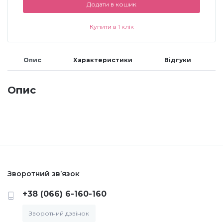
Додати в кошик
Меланж (цукровий ефект)
Купити в 1 клік
Каміфубукі (конфетті)
Опис
Характеристики
Відгуки
Слюда
Опис
Брокат
Інші прикраси
Зворотний зв’язок
Фарби для розпису
+38 (066) 6-160-160
Фольга для лиття (ефект кракелюра)
Зворотний дзвінок