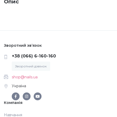
Опис
Меланж (цукровий ефект)
Каміфубукі (конфетті)
Слюда
Зворотний зв’язок
+38 (066) 6-160-160
Брокат
Зворотний дзвінок
shop@nails.ua
Інші прикраси
Україна
Фарби для розпису
Компанія
Фольга для лиття (ефект кракелюра)
Навчання