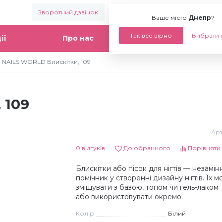
Зворотний дзвінок
Ваше місто:
Днепр
Ваше місто
Днепр
?
Так все вірно
Вибрати 
ії
Про нас
Статті
NAILS WORLD Блискітки, 109
 109
Арт
0 відгуків
До обранного
Порівняти
Блискітки або пісок для нігтів — незамін
помічник у створенні дизайну нігтів. Їх 
змішувати з базою, топом чи гель-лаком
або використовувати окремо.
Колір
Білий