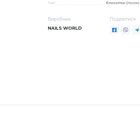
Тип
блискітки (пісок)
Виробник
Поділитися
NAILS WORLD