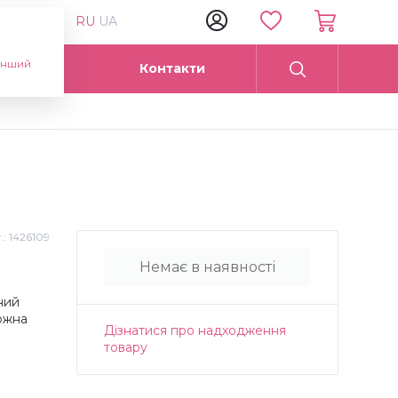
RU
UA
інший
Опт
Контакти
.:
1426109
Немає в наявності
ний
можна
Дізнатися про надходження
товару