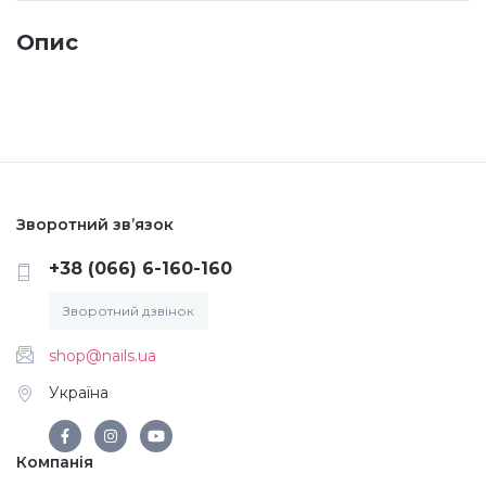
Опис
Меланж (цукровий ефект)
Каміфубукі (конфетті)
Слюда
Зворотний зв’язок
Брокат
+38 (066) 6-160-160
Зворотний дзвінок
Інші прикраси
shop@nails.ua
Фарби для розпису
Україна
Компанія
Фольга для лиття (ефект кракелюра)