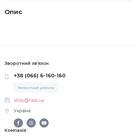
Опис
Меланж (цукровий ефект)
Каміфубукі (конфетті)
Слюда
Зворотний зв’язок
Брокат
+38 (066) 6-160-160
Зворотний дзвінок
Інші прикраси
shop@nails.ua
Фарби для розпису
Україна
Компанія
Фольга для лиття (ефект кракелюра)