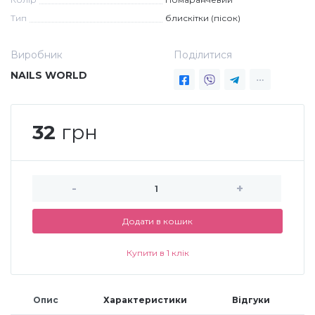
Тип
блискітки (пісок)
Дезінфекція та стерилізація
Трикутники (каміфубукі)
Виробник
Поділитися
Декор для нігтів
Наклейки гнучкі лінії
NAILS WORLD
Наліпки гнучкі лінії
Навчання
32
грн
Втирки
-
+
Бульонки
Додати в кошик
Блискітки (пісок для нігтів)
Купити в 1 клік
Блискітки для нігтів
Опис
Характеристики
Відгуки