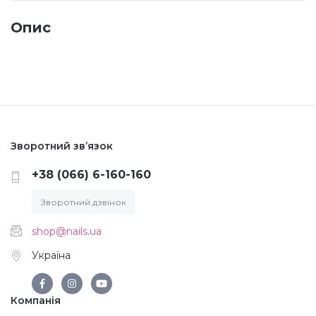
Опис
Меланж (цукровий ефект)
Каміфубукі (конфетті)
Слюда
Зворотний зв’язок
Брокат
+38 (066) 6-160-160
Зворотний дзвінок
Інші прикраси
shop@nails.ua
Фарби для розпису
Україна
Компанія
Фольга для лиття (ефект кракелюра)