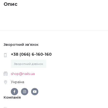
Опис
Меланж (цукровий ефект)
Каміфубукі (конфетті)
Слюда
Зворотний зв’язок
+38 (066) 6-160-160
Брокат
Зворотний дзвінок
Інші прикраси
shop@nails.ua
Україна
Фарби для розпису
Компанія
Фольга для лиття (ефект кракелюра)