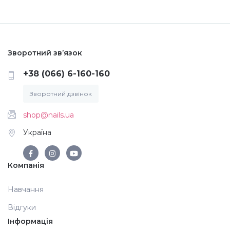
Меланж (цукровий ефект)
Каміфубукі (конфетті)
Зворотний зв’язок
+38 (066) 6-160-160
Слюда
Зворотний дзвінок
shop@nails.ua
Брокат
Україна
Інші прикраси
Компанія
Фарби для розпису
Навчання
Відгуки
Фольга для лиття (ефект кракелюра)
Інформація