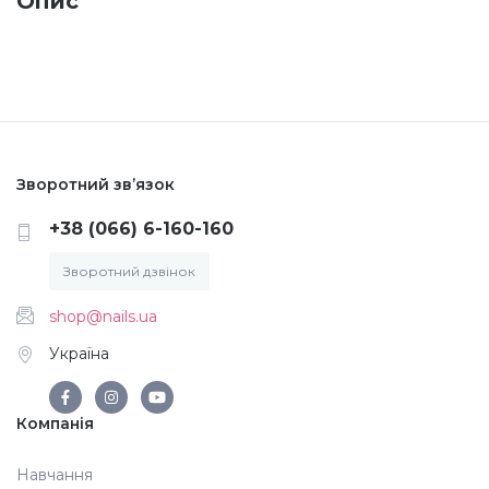
Опис
Меланж (цукровий ефект)
Каміфубукі (конфетті)
Слюда
Зворотний зв’язок
+38 (066) 6-160-160
Брокат
Зворотний дзвінок
shop@nails.ua
Інші прикраси
Україна
Фарби для розпису
Компанія
Фольга для лиття (ефект кракелюра)
Навчання