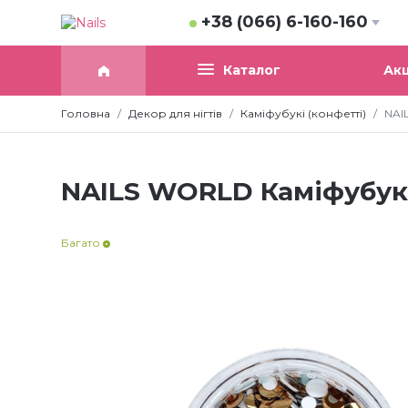
+38 (066) 6-160-160
Акц
Каталог
Головна
Декор для нігтів
Каміфубукі (конфетті)
NAI
NAILS WORLD Каміфубукі 
Багато