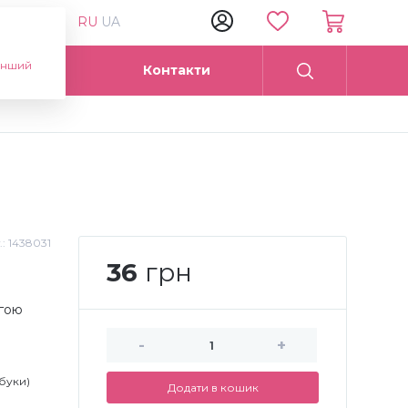
RU
UA
інший
Опт
Контакти
.:
1438031
36
грн
огою
-
+
буки)
Додати в кошик