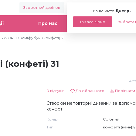
Зворотний дзвінок
Ваше місто:
Днепр
Ваше місто
Днепр
?
Так все вірно
Вибрати 
ії
Про нас
Статті
LS WORLD Каміфубукі (конфеті) 31
(конфеті) 31
Арт
0 відгуків
До обранного
Порівняти
Створюй неповторні дизайни за допом
конфеті!
Колір
Срібний
Тип
конфетті (каміфу