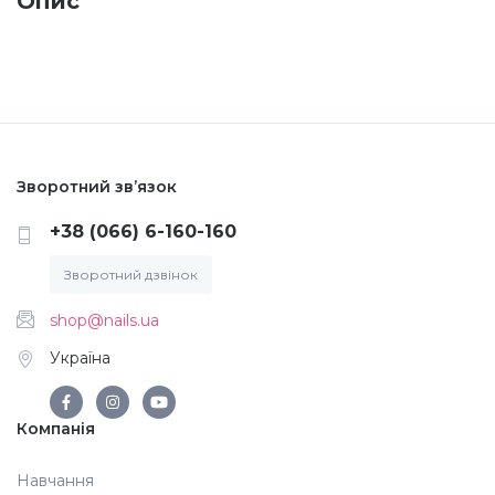
Опис
Меланж (цукровий ефект)
Каміфубукі (конфетті)
Слюда
Зворотний зв’язок
+38 (066) 6-160-160
Брокат
Зворотний дзвінок
shop@nails.ua
Інші прикраси
Україна
Фарби для розпису
Компанія
Фольга для лиття (ефект кракелюра)
Навчання