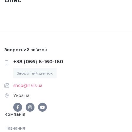
Опис
Меланж (цукровий ефект)
Каміфубукі (конфетті)
Слюда
Зворотний зв’язок
+38 (066) 6-160-160
Брокат
Зворотний дзвінок
shop@nails.ua
Інші прикраси
Україна
Фарби для розпису
Компанія
Фольга для лиття (ефект кракелюра)
Навчання