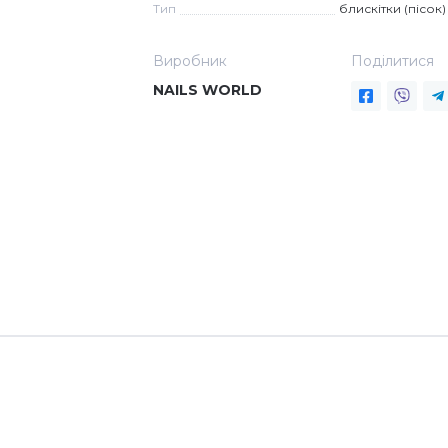
Тип
блискітки (пісок)
Виробник
Поділитися
NAILS WORLD