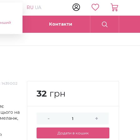
RU
UA
інший
Опт
Контакти
:
1439002
32
грн
яє
 цього на
 меланж,
-
+
Додати в кошик
й