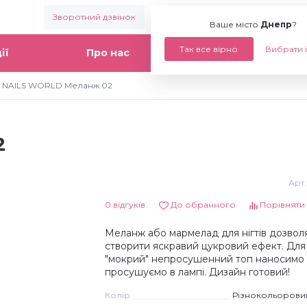
Зворотний дзвінок
Ваше місто:
Днепр
Ваше місто
Днепр
?
Так все вірно
Вибрати 
ії
Про нас
Статті
NAILS WORLD Меланж 02
2
Арт.
0 відгуків
До обранного
Порівняти
Меланж або мармелад для нігтів дозвол
створити яскравий цукровий ефект. Для
"мокрий" непросушенний топ наносимо
просушуємо в лампі. Дизайн готовий!
Колір
Різнокольорови