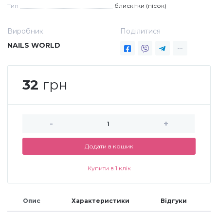
Тип
блискітки (пісок)
Дезінфекція та стерилізація
Трикутники (каміфубукі)
Виробник
Поділитися
NAILS WORLD
Декор для нігтів
Наклейки гнучкі лінії
Наліпки гнучкі лінії
Навчання
32
грн
Втирки
-
+
Бульонки
Додати в кошик
Купити в 1 клік
Блискітки (пісок для нігтів)
Опис
Характеристики
Відгуки
Блискітки для нігтів