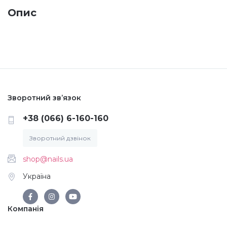
Опис
Меланж (цукровий ефект)
Каміфубукі (конфетті)
Слюда
Зворотний зв’язок
Брокат
+38 (066) 6-160-160
Зворотний дзвінок
Інші прикраси
shop@nails.ua
Україна
Фарби для розпису
Компанія
Фольга для лиття (ефект кракелюра)