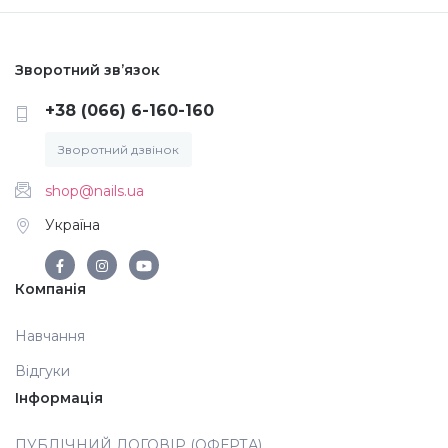
Меланж (цукровий ефект)
Зворотний зв’язок
Каміфубукі (конфетті)
+38 (066) 6-160-160
Зворотний дзвінок
Слюда
shop@nails.ua
Україна
Брокат
Компанія
Інші прикраси
Навчання
Фарби для розпису
Відгуки
Інформація
Фольга для лиття (ефект кракелюра)
ПУБЛІЧНИЙ ДОГОВІР (ОФЕРТА)