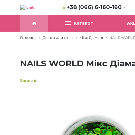
+38 (066) 6-160-160
Акц
Каталог
Головна
Декор для нігтів
Мікс Діамант
NAILS WORLD 
NAILS WORLD Мікс Діаман
Багато