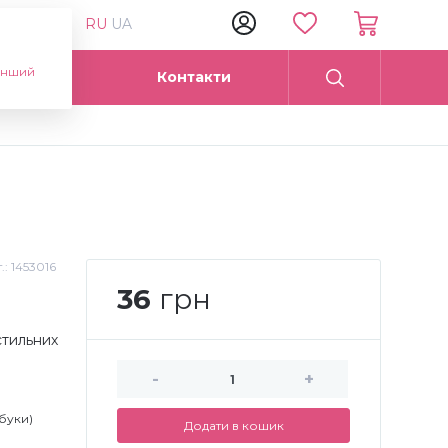
RU
UA
інший
Опт
Контакти
.:
1453016
36
грн
стильних
-
+
буки)
Додати в кошик