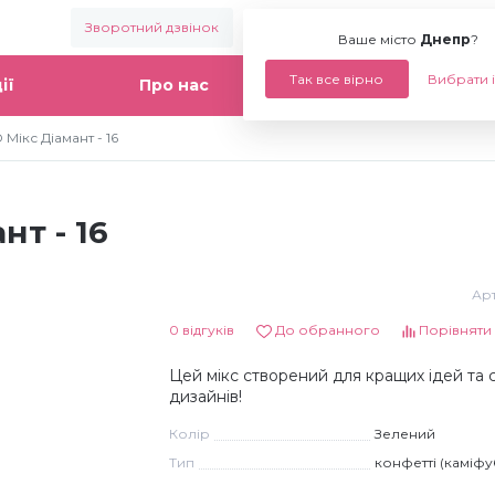
Зворотний дзвінок
Ваше місто:
Днепр
Ваше місто
Днепр
?
Так все вірно
Вибрати 
ії
Про нас
Статті
Мікс Діамант - 16
т - 16
Арт
0 відгуків
До обранного
Порівняти
Цей мікс створений для кращих ідей та 
дизайнів!
Колір
Зелений
Тип
конфетті (каміфу