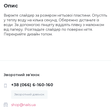
Опис
Меланж (цукровий ефект)
Виріжте слайдер за розміром нігтьової пластини. Опустіть
у теплу воду на кілька секунд. Обережно дістаньте із
води. За допомогою пінцету відділіть плівку з малюнком
Каміфубукі (конфетті)
від паперу. Розгладьте слайдер по поверхні нігтя.
Перекрийте дизайн топом.
Слюда
Брокат
Інші прикраси
Зворотний зв’язок
+38 (066) 6-160-160
Фарби для розпису
Зворотний дзвінок
shop@nails.ua
Фольга для лиття (ефект кракелюра)