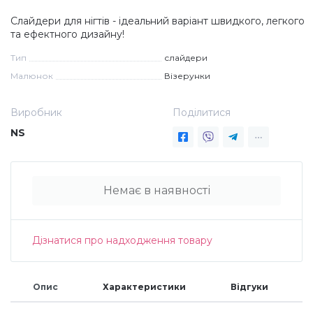
Слайдери для нігтів - ідеальний варіант швидкого, легкого
Дезінфекція та стерилізація
Трикутники (каміфубукі)
та ефектного дизайну!
Тип
слайдери
Декор для нігтів
Наклейки гнучкі лінії
Малюнок
Візерунки
Наліпки гнучкі лінії
Навчання
Виробник
Поділитися
NS
Втирки
Немає в наявності
Бульонки
Дізнатися про надходження товару
Блискітки (пісок для нігтів)
Опис
Характеристики
Відгуки
Блискітки для нігтів