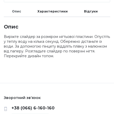
Меланж (цукровий ефект)
Опис
Характеристики
Відгуки
Каміфубукі (конфетті)
Опис
Виріжте слайдер за розміром нігтьової пластини. Опустіть
у теплу воду на кілька секунд. Обережно дістаньте із
Слюда
води. За допомогою пінцету відділіть плівку з малюнком
від паперу. Розгладьте слайдер по поверхні нігтя.
Перекрийте дизайн топом.
Брокат
Інші прикраси
Фарби для розпису
Зворотний зв’язок
+38 (066) 6-160-160
Фольга для лиття (ефект кракелюра)