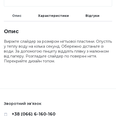
Меланж (цукровий ефект)
Опис
Характеристики
Відгуки
Каміфубукі (конфетті)
Опис
Виріжте слайдер за розміром нігтьової пластини. Опустіть
Слюда
у теплу воду на кілька секунд. Обережно дістаньте із
води. За допомогою пінцету відділіть плівку з малюнком
від паперу. Розгладьте слайдер по поверхні нігтя.
Брокат
Перекрийте дизайн топом.
Інші прикраси
Фарби для розпису
Зворотний зв’язок
Фольга для лиття (ефект кракелюра)
+38 (066) 6-160-160