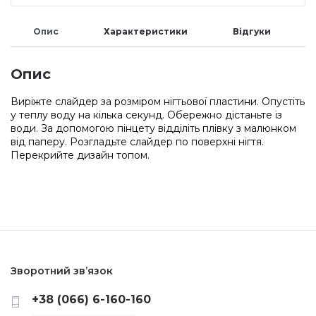
Меланж (цукровий ефект)
Опис
Характеристики
Відгуки
Каміфубукі (конфетті)
Опис
Виріжте слайдер за розміром нігтьової пластини. Опустіть
у теплу воду на кілька секунд. Обережно дістаньте із
Слюда
води. За допомогою пінцету відділіть плівку з малюнком
від паперу. Розгладьте слайдер по поверхні нігтя.
Перекрийте дизайн топом.
Брокат
Інші прикраси
Фарби для розпису
Зворотний зв’язок
+38 (066) 6-160-160
Фольга для лиття (ефект кракелюра)