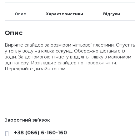
Меланж (цукровий ефект)
Опис
Характеристики
Відгуки
Каміфубукі (конфетті)
Опис
Виріжте слайдер за розміром нігтьової пластини. Опустіть
у теплу воду на кілька секунд. Обережно дістаньте із
Слюда
води. За допомогою пінцету відділіть плівку з малюнком
від паперу. Розгладьте слайдер по поверхні нігтя.
Перекрийте дизайн топом.
Брокат
Інші прикраси
Фарби для розпису
Зворотний зв’язок
+38 (066) 6-160-160
Фольга для лиття (ефект кракелюра)