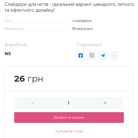
Слайдери для нігтів - ідеальний варіант швидкого, легкого
Дезінфекція та стерилізація
Трикутники (каміфубукі)
та ефектного дизайну!
Тип
слайдери
Малюнок
Візерунки
Декор для нігтів
Наклейки гнучкі лінії
Виробник
Поділитися
Наліпки гнучкі лінії
Навчання
NS
Втирки
26
грн
Бульонки
-
+
Блискітки (пісок для нігтів)
Додати в кошик
Блискітки для нігтів
Купити в 1 клік