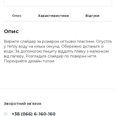
Меланж (цукровий ефект)
Опис
Характеристики
Відгуки
Каміфубукі (конфетті)
Опис
Виріжте слайдер за розміром нігтьової пластини. Опустіть
Слюда
у теплу воду на кілька секунд. Обережно дістаньте із
води. За допомогою пінцету відділіть плівку з малюнком
від паперу. Розгладьте слайдер по поверхні нігтя.
Брокат
Перекрийте дизайн топом.
Інші прикраси
Фарби для розпису
Зворотний зв’язок
Фольга для лиття (ефект кракелюра)
+38 (066) 6-160-160