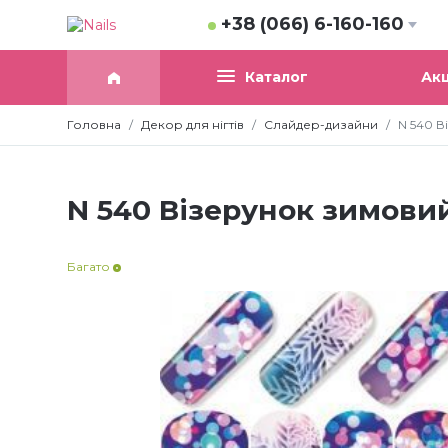
+38 (066) 6-160-160
Акц
Каталог
Головна
Декор для нігтів
Слайдер-дизайни
N 540 В
N 540 Візерунок зимови
Багато