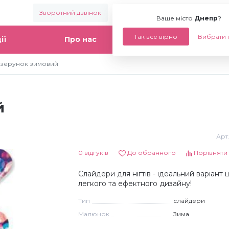
Зворотний дзвінок
Ваше місто:
Днепр
Ваше місто
Днепр
?
Так все вірно
Вибрати 
ії
Про нас
Статті
ізерунок зимовий
й
Арт
0 відгуків
До обранного
Порівняти
Слайдери для нігтів - ідеальний варіант
легкого та ефектного дизайну!
Тип
слайдери
Малюнок
Зима