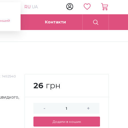
RU
UA
інший
Опт
Контакти
.:
1492540
26
грн
 швидкого,
-
+
Додати в кошик