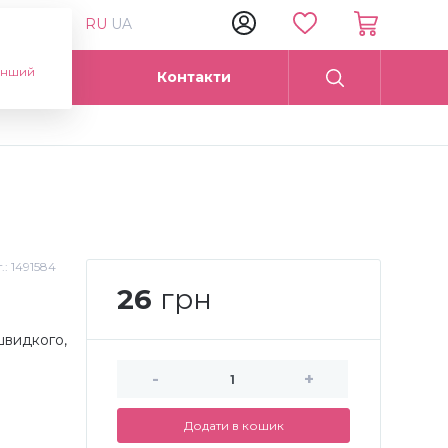
RU
UA
інший
Опт
Контакти
.:
1491584
26
грн
 швидкого,
-
+
Додати в кошик