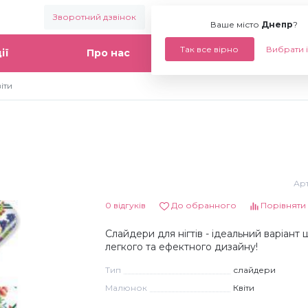
Зворотний дзвінок
Ваше місто:
Днепр
Ваше місто
Днепр
?
Так все вірно
Вибрати 
ії
Про нас
Статті
іти
Арт
0 відгуків
До обранного
Порівняти
Слайдери для нігтів - ідеальний варіант
легкого та ефектного дизайну!
Тип
слайдери
Малюнок
Квіти