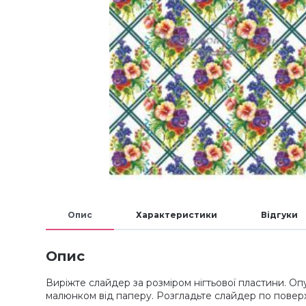
Опис
Характеристики
Відгуки
Опис
Виріжте слайдер за розміром нігтьової пластини. Опу
малюнком від паперу. Розгладьте слайдер по поверх