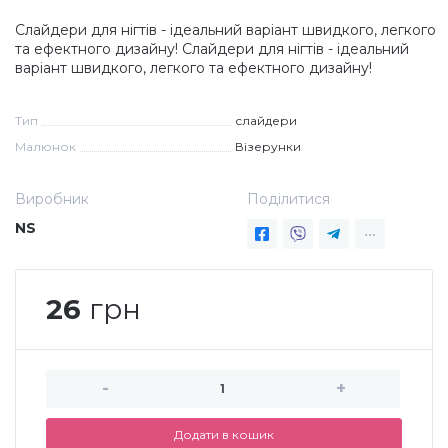
Слайдери для нігтів - ідеальний варіант швидкого, легкого
Дезінфекція та стерилізація
Трикутники (каміфубукі)
та ефектного дизайну! Слайдери для нігтів - ідеальний
варіант швидкого, легкого та ефектного дизайну!
Декор для нігтів
Наклейки гнучкі лінії
Тип
слайдери
Малюнок
Візерунки
Наліпки гнучкі лінії
Навчання
Виробник
Поділитися
Втирки
NS
Бульонки
26
грн
Блискітки (пісок для нігтів)
-
+
Блискітки для нігтів
Додати в кошик