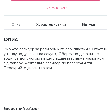
Купити в 1 клік
Меланж (цукровий ефект)
Опис
Характеристики
Відгуки
Каміфубукі (конфетті)
Опис
Слюда
Виріжте слайдер за розміром нігтьової пластини. Опустіть
у теплу воду на кілька секунд. Обережно дістаньте із
Брокат
води. За допомогою пінцету відділіть плівку з малюнком
від паперу. Розгладьте слайдер по поверхні нігтя.
Перекрийте дизайн топом.
Інші прикраси
Фарби для розпису
Фольга для лиття (ефект кракелюра)
Зворотний зв’язок