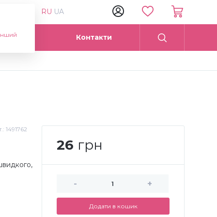
RU
UA
інший
Опт
Контакти
.:
1491762
26
грн
 швидкого,
-
+
Додати в кошик