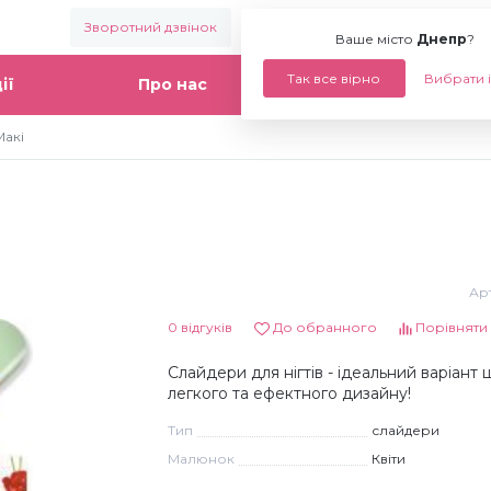
Зворотний дзвінок
Ваше місто:
Днепр
Ваше місто
Днепр
?
Так все вірно
Вибрати 
ії
Про нас
Статті
Макі
Арт
0 відгуків
До обранного
Порівняти
Слайдери для нігтів - ідеальний варіант
легкого та ефектного дизайну!
Тип
слайдери
Малюнок
Квіти