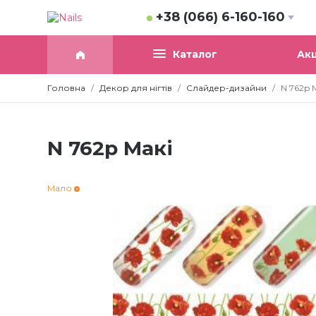
+38 (066) 6-160-160
Акц
Каталог
Головна
Декор для нігтів
Слайдер-дизайни
N 762p 
N 762p Макі
Мало