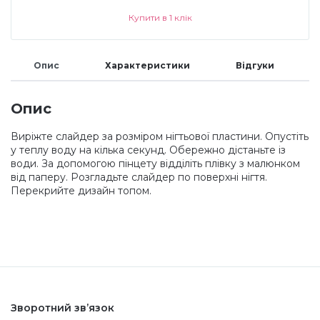
Купити в 1 клік
Меланж (цукровий ефект)
Опис
Характеристики
Відгуки
Каміфубукі (конфетті)
Опис
Слюда
Виріжте слайдер за розміром нігтьової пластини. Опустіть
у теплу воду на кілька секунд. Обережно дістаньте із
води. За допомогою пінцету відділіть плівку з малюнком
Брокат
від паперу. Розгладьте слайдер по поверхні нігтя.
Перекрийте дизайн топом.
Інші прикраси
Фарби для розпису
Фольга для лиття (ефект кракелюра)
Зворотний зв’язок