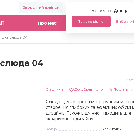
Зворотний дзвінок
Ваше місто:
Днепр
Ваше місто
Днепр
?
Так все вірно
Вибрати 
ії
Про нас
Статті
ідка слюда 04
 слюда 04
Арт.
0 відгуків
До обранного
Порівняти
Слюда - дуже простий та зручний матері
створення глибоких та ефектних об'ємн
дизайнів. Також відмінно підходить для
акваріумного дизайну.
Колір
Блакитний