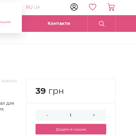
RU
UA
інший
Опт
Контакти
:
1429004
39
грн
ал для
их
-
+
Додати в кошик