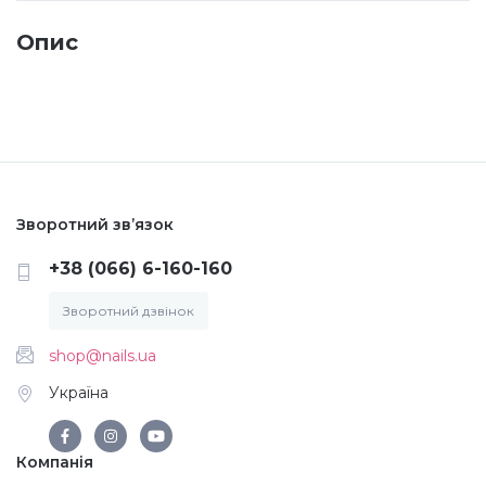
Опис
Меланж (цукровий ефект)
Каміфубукі (конфетті)
Слюда
Зворотний зв’язок
Брокат
+38 (066) 6-160-160
Зворотний дзвінок
Інші прикраси
shop@nails.ua
Фарби для розпису
Україна
Компанія
Фольга для лиття (ефект кракелюра)