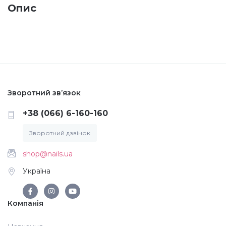
Опис
Меланж (цукровий ефект)
Каміфубукі (конфетті)
Слюда
Зворотний зв’язок
+38 (066) 6-160-160
Брокат
Зворотний дзвінок
Інші прикраси
shop@nails.ua
Україна
Фарби для розпису
Компанія
Фольга для лиття (ефект кракелюра)