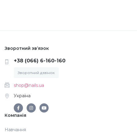
Меланж (цукровий ефект)
Каміфубукі (конфетті)
Зворотний зв’язок
Слюда
+38 (066) 6-160-160
Брокат
Зворотний дзвінок
shop@nails.ua
Інші прикраси
Україна
Фарби для розпису
Компанія
Навчання
Фольга для лиття (ефект кракелюра)