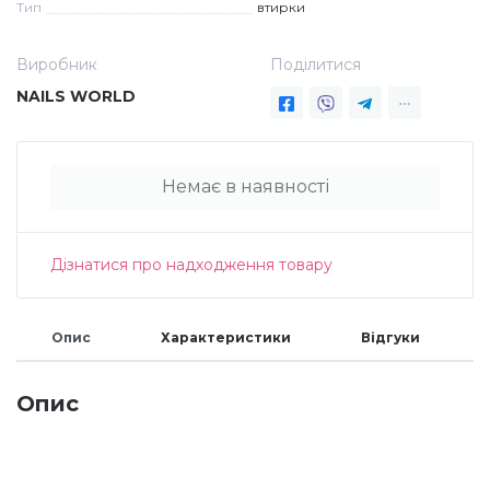
Тип
втирки
Дезінфекція та стерилізація
Трикутники (каміфубукі)
Виробник
Поділитися
NAILS WORLD
Декор для нігтів
Наклейки гнучкі лінії
Наліпки гнучкі лінії
Навчання
Немає в наявності
Втирки
Дізнатися про надходження товару
Бульонки
Опис
Характеристики
Відгуки
Блискітки (пісок для нігтів)
Опис
Блискітки для нігтів