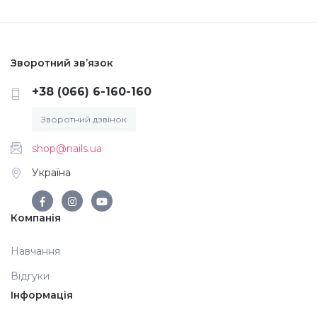
Меланж (цукровий ефект)
Зворотний зв’язок
Каміфубукі (конфетті)
+38 (066) 6-160-160
Слюда
Зворотний дзвінок
shop@nails.ua
Брокат
Україна
Інші прикраси
Компанія
Навчання
Фарби для розпису
Відгуки
Інформація
Фольга для лиття (ефект кракелюра)