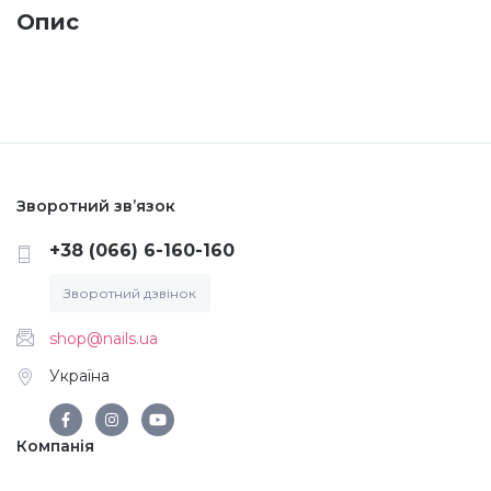
Опис
Меланж (цукровий ефект)
Каміфубукі (конфетті)
Слюда
Зворотний зв’язок
+38 (066) 6-160-160
Брокат
Зворотний дзвінок
Інші прикраси
shop@nails.ua
Україна
Фарби для розпису
Компанія
Фольга для лиття (ефект кракелюра)