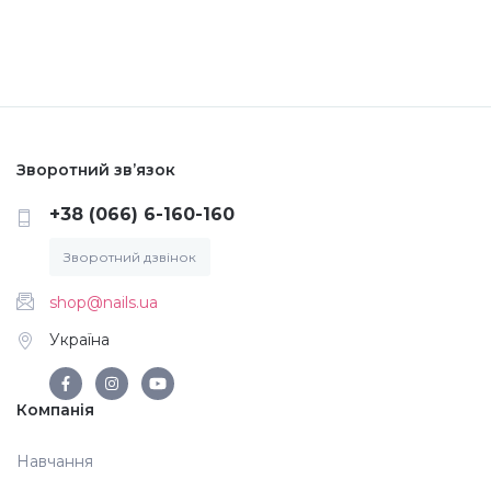
Меланж (цукровий ефект)
Каміфубукі (конфетті)
Зворотний зв’язок
Слюда
+38 (066) 6-160-160
Брокат
Зворотний дзвінок
shop@nails.ua
Інші прикраси
Україна
Фарби для розпису
Компанія
Навчання
Фольга для лиття (ефект кракелюра)