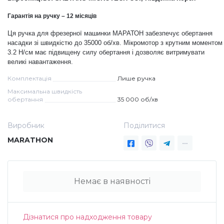
Дезінфекція та стерилізація
Трикутники (каміфубукі)
Гарантія на ручку – 12 місяців
Ця ручка для фрезерної машинки МАРАТОН забезпечує обертання
насадки зі швидкістю до 35000 об/хв. М
ікромотор з крутним моментом
Декор для нігтів
Наклейки гнучкі лінії
3.2 Н/см має підвищену силу обертання і дозволяє витримувати
великі навантаження
.
Комплектація
Лише ручка
Наліпки гнучкі лінії
Навчання
Максимальна швидкість
обертання
35 000 об/хв
Втирки
Виробник
Поділитися
MARATHON
Бульонки
Блискітки (пісок для нігтів)
Немає в наявності
Блискітки для нігтів
Дізнатися про надходження товару