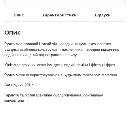
Меланж (цукровий ефект)
Опис
Характеристики
Відгуки
Каміфубукі (конфетті)
Опис
Ручка має плавний і тихий хід насадки на будь-яких обертах.
Слюда
Завдяки особливій конструкції її накінечника, передній підшипник
надійно захищений від потрапляння пилу.
Юніт має зручний механізм для швидкої заміни і фіксації фрез.
Брокат
Ручка може використовуватися з будь-яким фрезером Marathon.
Інші прикраси
Вага ручки 201 г
Гарантія та післягарантійне обслуговування, оригінальні
запчастини.
Фарби для розпису
Фольга для лиття (ефект кракелюра)