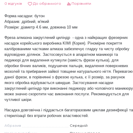
0 відгуків
До обранного
Порівняти
Дезінфекція та стерилізація
Трикутники (каміфубукі)
Форма
насадки:
бутон
Абразив:
дрібний, м'який
Розміри: діаметр 4.6 мм, довжина 10 мм
Декор для нігтів
Наклейки гнучкі лінії
Фреза алмазна закруглений циліндр - одна з найкращих фрезерних
насадок корейського виробника KIMI (Корея). Ріномірне покриття
Наліпки гнучкі лінії
Навчання
каліброваними частками алмаза забезпечує гладку та чисту обробку
відповідних ділянок. Застосовується в апаратном маникюрі та
педикюрі для видалення кутикули (замість фрези кулька), для
обробки бічних валиків, подушечек пальців, видалення поверхневих
Втирки
мозолей та прибирання зайвої товщини натурального нігтя. Перевагою
даної фрези, в порівнянні з фрезою кулька, є її розмір, за рахунок
якого обробка відбувається швидше. Застосування насадки
Бульонки
закруглений циліндр при виконанні педикюру або чоловічого маникюру
може значно скоротити час виконання послуги. Рекомендується для
чутливої шкіри.
Блискітки (пісок для нігтів)
Насадка довговічна і піддається багаторазовим циклам дезинфекції та
стерилізації без втрати робочих властивостей.
Блискітки для нігтів
Абразив
Середній