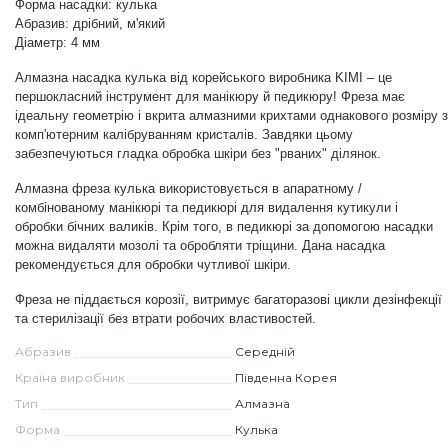
Форма насадки: кулька
Абразив: дрібний, м'який
Дезінфекція та стерилізація
Трикутники (каміфубукі)
Діаметр: 4 мм
Алмазна насадка кулька від корейського виробника KIMI
–
це
Декор для нігтів
Наклейки гнучкі лінії
першокласний інструмент для манікюру й педикюру!
Фреза має
ідеальну геометрію і вкрита алмазними крихтами однакового розміру з
комп'ютерним калібруванням кристалів. Завдяки цьому
забезпечуються гладка обробка шкіри без "рваних" ділянок.
Наліпки гнучкі лінії
Навчання
Алмазна фреза кулька використовується в апаратному /
комбінованому манікюрі та педикюрі для видалення кутикули і
Втирки
обробки бічних валиків. Крім того, в педикюрі за допомогою насадки
можна видаляти мозолі та обробляти тріщини. Дана насадка
рекомендується для обробки чутливої шкіри.
Бульонки
Фреза
не піддається корозії, витримує багаторазові цикли дезінфекції
та стерилізації без втрати робочих властивостей.
Абразив
Середній
Блискітки (пісок для нігтів)
Країна виробник
Південна Корея
Тип
Алмазна
Блискітки для нігтів
Форма
Кулька